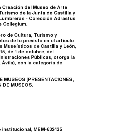
la Creación del Museo de Arte
urismo de la Junta de Castilla y
 Lumbreras - Colección Adrastus
e Collegium.
ero de Cultura, Turismo y
os de lo previsto en el artículo
os Museísticos de Castilla y León,
015, de 1 de octubre, del
istraciones Públicas, otorga la
Ávila), con la categoría de
S DE MUSEOS [PRESENTACIONES,
N DE MUSEOS.
institucional, MEM-632435