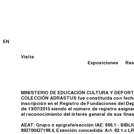
EN
Visita
Exposiciones
Res
MINISTERIO DE EDUCACIÓN CULTURA Y DEPORT
COLECCIÓN ADRASTUS fue constituida con fecha
inscripción en el Registro de Fundaciones del De
de 13/07/2015 siendo el número de registro asignado e
el reconocimiento del interés general de sus fines
AEAT: Grupo o epígrafe/sección IAE: 966.1 - BI
892700427188.4, Exención concedida: Art. 82.1.c LRH