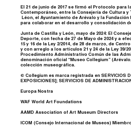
El 21 de junio de 2017 se firmó el Protocolo para 
Contemporáneo, entre la Consejería de Cultura y T
Léon, el Ayuntamiento de Arévalo y la Fundación
para colaborar en el desarrollo y consolidación d
Junta de Castilla y León, mayo de 2024: El Consej
Deporte, con fecha de 27 de Mayo de 2024 y a efect
15 y 16 de la Ley 2/2014, de 28 de marzo, de Centr
y con arreglo a los artículos 21 y 24 de la Ley 39/2
Procedimiento Administrativo Común de las Admin
denominación oficial “Museo Collegium” (Arévalo, 
colección museográfica.
© Collegium es marca registrada en SERVICIO
EXPOSICIONES]; SERVICIOS DE ADMINISTRACIO
Europa Nostra
WAF World Art Foundations
AAMD Association of Art Museum Directors
ICOM (Consejo Internacional de Museos) Miembro 